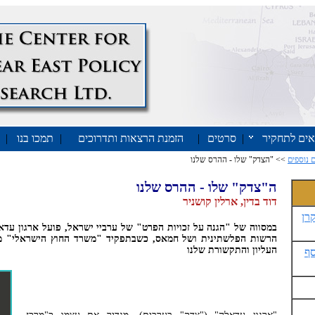
אים לתחקיר
|
סרטים
|
הזמנת הרצאות ותדרוכים
|
תמכו בנו
|
 נוספים
>> "הצדק" שלו - ההרס שלנו
ה"צדק" שלו - ההרס שלנו
דוד בדין, ארלין קושניר
רן
במסווה של "הגנה על זכויות הפרט" של ערביי ישראל, פועל ארגון עד
הרשות הפלשתינית ושל חמאס, כשבתפקיד "משרד החוץ הישראלי" מ
העליון והתקשורת שלנו
ף