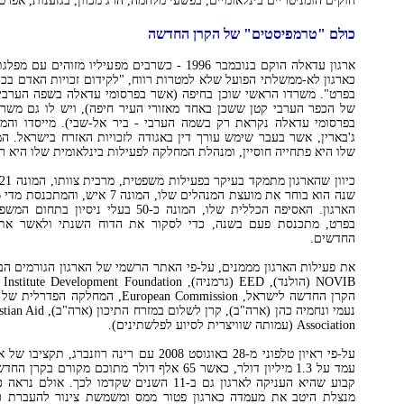
חוקים הומניטריים בינלאומיים, בפשעי מלחמה, הרג מכוון, בגזענות, אפרטה
כולם "טרמפיסטים" של הקרן החדשה
ארגון עדאלה הוקם בנובמבר 1996 - כשרבים מפעיליו מזו
כארגון לא-ממשלתי הפועל שלא למטרות רווח, "לקידום זכויות האדם בכלל
בפרט". משרדו הראשי שוכן בחיפה (אשר בפרסומי עדאלה בשפה הערב
של הכפר הערבי קטן ששכן באחד מאזורי העיר חיפה), ויש לו גם משרד
בפרסומי עדאלה נקראת רק בשמה הערבי - ביר אל-שבי). מייסדו והמנ
ג'בארין, אשר בעבר שימש עורך דין באגודה לזכויות האזרח בישראל. 
שלו היא פתחייה חוסיין, ומנהלת המחלקה לפעילות בינלאומית שלו היא רינ
הארגון. האסיפה הכללית שלו, המונה כ-50 בעלי 
בפרט, מתכנסת פעם בשנה, כדי לסקור את הדוח השנתי ולאשר את 
החדשים.
את פעילות הארגון מממנים, על-פי האתר הרשמי של הארגון הגורמים הבא
הקרן החדשה לישראל, European Commission, 
Association (עמותה שוויצרית לסיוע לפלשתינים).
עמד על 1.3 מיליון דולר, כאשר 65 אלף דולר מתוכם מקו
קבוע שהיא העניקה לארגון גם ב-11 השנים שקדמו לכך
מנצלת היטב את מעמדה כארגון פטור ממס ומשמשת צינור להעברת כ