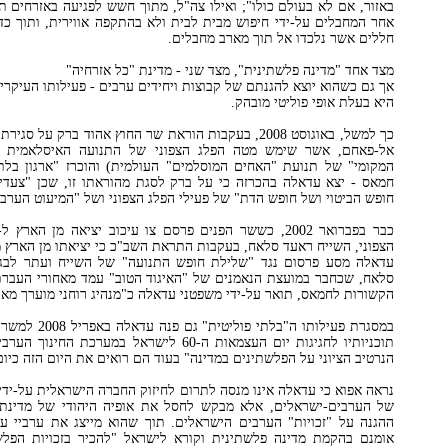
באזור, אם לא בעולם כולו"; ואילו צה"ל, מתוך חשש לפגיעה באזרחים תמ
חללים אשר נלכדו אל תוך מארב מחבלים.
מצד אחד "מדינה פלשתינית", מצד שני - מדינת "כל אזרחיה"
אך גם כשהוא יוצא להגנתם של קבוצות ויחידים ערבים - פעילותו העיקרי
היא בעלת אופי פוליטי מובהק.
כך למשל, באוגוסט 2008, בעקבות הוראת שר החוץ אהוד ברק ע
אל-פאחם, אשר שימש מטה הפלג הצפוני של התנועה האיסלאמית בי
המקומי" של תנועת "האחים המוסלמים" העולמית) והוכרז "ארגון בלת
חמאס - יצא עדאלה בהכרזה כי על ברק לסגת מהוראתו זו, שכן "צעדי
חופש הביטוי ושל חופש הדת" של פעילי הפלג הצפוני ושל "המיעוט הערבי
הצפוני, השייח ראעד סלאח, בעקבות התראת השב"כ כי יציאתו מן הארץ מהו
עדאלה מסע פרסום נגד "שלילת חופש התנועה" של השייח ועתר לבג"
סלאח, שכחבר במועצת הנאמנים של "האיגוד הטוב" עמד מאחורי העברת
הקשורות לחמאס, תואר על-ידי משפטני עדאלה כ"מנהיג רוחני מוערך מאו
במסגרת פעילותו ה"ב
תוכניותיו לחגיגות יום העצמאות ה-60 לישראל במערכ
הנרטיב הציוני על הפלשתינים במדינה" בעוד הם רואים את היום הזה כיום
נראה אפוא כי עדאלה אינו מנסה לתרום לחיזוק החברה הישראלית על-ידי
של הערבים-ישראלים, אלא מבקש לחסל את אופיה היהודי של מדינת 
ההגנה על "זכויות" הערבים הישראלים. תוך שהוא מייצג את ערביי עז
אומנם בהקמת מדינה פלשתינית וקורא לישראל "להכיר בזכויות הפל