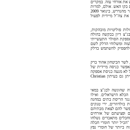
 את אזרחי עזה. במקרים
ם בקו האש. אולם, למרות
שישראל פעלה לכל אורך המבצע על-פי החוק הבינלאומי ונזהרה אף יותר מהנדרש, בינואר 2009
את צה"ל מיידית לפעול
 לקח עדאלה חלק בפעולות פוליטיות מובהקות,
ל זכויות האדם". כך למשל, בינואר 2008 קיים בג"צ דיון בבקשה בהולה
אספקת הסולר התעשייתי
עזה ומשלוחי הדלק לשם
, להפסיק להשתמש בדלק
לשר הביטחון אהוד ברק
פשר כניסה מיידית של
ל לא מנעה כניסת אספקה
כזו. אישור לעובדה שלא התחולל אז בעזה כל משבר הומניטרי בעזה ניתן גם בעיתון Christian
 שהוגשה לבג"צ במאי
 הכלא הישראלים. ואילו
ג"צ נגד הריסת בתים במחנה
 בולדוזרים, ירי טנקים
אפשר להם לצאת מבתיהם
ם ופציעתם של אזרחים
חבלים מתאבדים נשלחו
"הכיל יותר חומרי חבלה
וה ביותר של חומרי נפץ