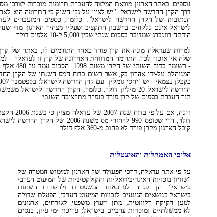
נוספים: באתר הארגון מובאת המלצה להעברת תרומות מוכרות לצרכי מס 
דרך הקרן החדשה לישראל: "יש לציין על גבי השיק כי התרומה היא לאר
הכתובות של הקרן החדשה לישראל". כלומר, כספים המועברים לעד
לישראל אינם נלקחים בחשבון התקציב שעליו מצהיר הארגון מדי שנה, 
הודתה רוזנברג שמדובר בסכום שנתי שבין 5,000 ל-10 אלפים דולר.
למרות שעדאלה מונה את קרן פורד כאחד התורמים לו, באתר של קרן 
שלה אין אזכור לכך. התרומה המדווחת האחרונה של קרן זו לעדאלה - למי
- רשומה בדוח השנ
החדשה לישראל 20 מיליון דולר. כלומר, הקרן החדשה לישראל מ
תוך העברת כספים של קרן פורד בנפרד מתקציבה השנתי.
דולר, הרי שטופס 990 להחזרי מס משנת 2006 
קיבל הארגון מקרן פורד לא פחות מ-360 אלף דולר.
אלופי האמתלות והאיצטלות
על-פי אתר עדאלה, דרכי הפעולה של הארגון למימוש המטרה של
"שוויון בזכויות האינדיבידואליות והקולקטיביות של המיעוט הערבי
בישראל" הן: פנייה לערכאות המשפטיות ולרשויות השונות
בישראל בנושאים הנוגעים לזכויות המיעוט הערבי; הפעלת שדולה
למען חקיקה רלוונטית; מתן ייעוץ משפטי לאזרחים, ארגונים
לא-ממשלתיים ומוסדות ערביים בישראל; עריכת ימי עיון, כנסים