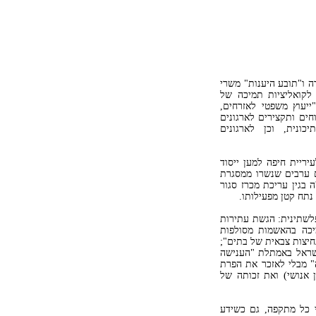
ה ו"תובע היענות" משרי
קואליציות תמיכה של
ייעוץ משפטי לאזרחים,
חים ותקצירים לארגונים
כונית, וכן לארגונים
ריית חיפה למען ייסוד
ים ערבים שנשרו ממסגרת
 בגין עריכת מכרז סגור
נתח קטן מפעילותו.
פלשתינית: הגשת עתירות
יכה בהאשמות מסולפות
נחיצות צבאית של בתים";
 ישראל באמתלת "הענישה
" מבלי לאזכר את הפרת
 אנושי) ואת זכותה של
י כל מתקפה, גם כשידע