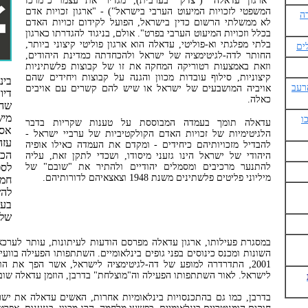
"ארגון עדאלה" ("צדק" בערבית), מגדיר את עצמו כ"מרכז
המשפטי לזכויות המיעוט הערבי בישראל") - "ארגון זכויות אדם
ה
לא ממשלתי הרשום כדין בישראל, הפועל לקידום זכויות האדם
בכלל וזכויות המיעוט הערבי בפרט". אולם, בניגוד להגדרתו כארגון
בלתי מפלגתי וא-פוליטי, עדאלה הוא ארגון פוליטי קיצוני ביותר,
ים
החותר לדה-לגיטימציה של ישראל ולהכחדתה כמדינת היהודים,
וזאת באמצעות רטוריקה המחקה את זו של קבוצות פלשתיניות
קיצוניות, סילוף עובדות מכוון והגנה על קבוצות ויחידים שהם
רעב
אויביה המושבעים של ישראל או שיש להם קשרים עם אויבים
די
כאלה.
שה
מיש
ו
עדאלה תומך בעמדה המבוססת על טענות שקריות בדבר
אס
הלגיטימיות של זכויות האדם הקולקטיביות של ערביי ישראל -
עזה
להבדיל מזכויותיהם כיחידים - ומקדם את העמדה כאילו אופיה
הכו
היהודי של ישראל הינו גזעני מיסודו, ושכדי לתקן זאת, עליה
להתנער מרכיבים ומסמלים יהודיים ולהתיר את "שובם" של
לספ
מיליוני פליטים פלשתינים משנת 1948 וצאצאיהם לדורותיהם.
חמ
לה
בעז
שלו
במסגרת פעילותו, ארגון עדאלה מפרסם הודעות לעיתונות, עותר לערכא
השונות ומכנס כינוסים בפני גופים בינלאומיים. השתתפותו הפעילה בווע
2001, התדרדרה למופע של דה-לגיטימציה לישראל, אשר הפך את הו
לישראל. לאור השתתפותו הפעילה וה"מוצלחת" בדרבן, הוזמן עדאלה שוב לווע
בדרבן, כמו גם בהתכנסויות בינלאומיות אחרות, האשים עדאלה את יש