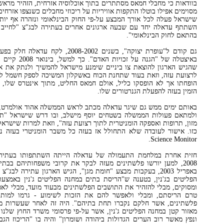
בוודאות כי מחבלי חמאס מסתתרים בתוך אוכלוסיה אזרחית, הזהיר מראש
מסוימים אפילו בוטלו התקפות אוויריות על ריכוזי מחבלים כשנצפו אזרחי
השתתף עדאלה יחד עם שבעה ארגונים אחרים בעתירה לבג"צ "לחייב 
בהתאם לחוק הבינלאומי".
גם קודם ל"עופרת יצוקה", בשנים 2008-2002,
באיצטלה של "הגנה ע
שהגיש הארגון להוצאת צו ביניים שימנע מישראל להמשיך ולנתק את 
לרצועת עזה, וזאת בעוד שתחנת הכוח באשקלון המשיכה לספק חשמל ל
הופחתו אך לא הופסקו כליל, אולם חמאס החליט, מתוך אינטרס שלו
הזמין בעזה להפעלת הגנרטורים שלו.
באותם ימים ממש גם שיגר עדאלה מכתב לראש הממשלה אהוד אולמרט, 
ולמתאם פעולות הממשלה בשטחים יוסף מישלב, ובו דרש שישראל "תא
מזון, תרופות ואספקה הומניטרית לתוך רצועת עזה", וזאת למרות שישרא
Science Monitor.
חזית אחרת במלחמת התעמולה של עדאלה הייתה השתתפותו בעתירה
2008, למען יורשו פלשתינים מעזה לבקר את קרובי משפחותיהם בבתי
באפריל 2003, בעקבות מבצע "חומת מגן", הגיש הארגון עתירה לב
הפליטים בג'נין, בטענה ש"הריסת בתים במחנה הפליטים ג'נין באמצעות
ומסוקים, מבלי להזהיר את התושבים הפלשתינים מבעוד מועד, מבלי ל
טרם הריסתם, ומבלי ולאפשר להם את הזכות לשימוע - גרמו למות
פלשתינים, אשר חלקם נקברו תחת בתיהם". היה זה לאחר שעשרות מ
מאזור קטן במחנה הפליטים ג'נין, אשר על-פי פרסומי משרד החוץ שלנו 
ונפץ מאשר רוב הערים הגדולות ביהודה ושומרון" והיה בו "הריכוז הגב