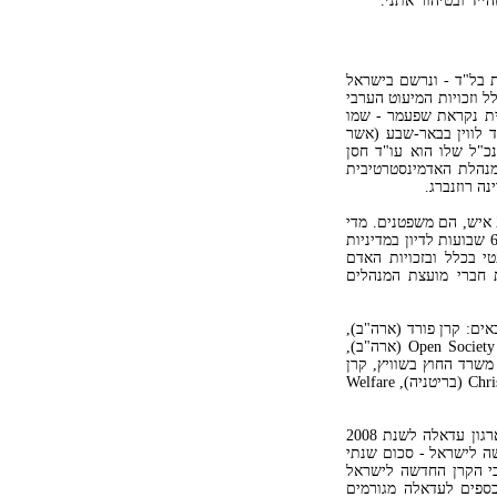
ייד ובטיהור אתני.
הים עם מפלגת בל"ד - ונרשם בישראל
 וזכויות המיעוט הערבי
ית נקראת שפעמר - שמו
 לווין בבאר-שבע (אשר
כ"ל שלו הוא עו"ד חסן
המנהלת האדמינסטרטיבית
ה רוזנברג.
כיוון שהארגון מתמקד בעיקר בפעילות משפטית, מרבית צוותו, המונה 21 איש, הם משפטנים. מדי
שנה הוא בוחר את מועצת המנהלים שלו, המונה 7 איש, והמתכנסת מדי 6 שבועות לדיון במדיניות
ניסיון בתחום המשפטי בכלל ובזכויות האדם
חברי מועצת המנהלים
ים: קרן פורד (ארה"ב),
NOVIB (הולנד), EED (גרמניה), Open Society Institute Development Foundation (ארה"ב),
המחלקה הפדרלית של משרד החוץ בשוויץ, קרן
נעמי ונחמיה כהן (ארה"ב), קרן לשלום במזרח התיכון (ארה"ב), Christian Aid (בריטניה), Welfare
על-פי ראיון טלפוני מ-28 באוגוסט 2008 עם רינה רוזנברג, תקציבו של ארגון עדאלה לשנת 2008
רם בקרן החדשה לישראל - סכום שנתי
. אולם נראה כי הקרן החדשה לישראל
ספים לעדאלה מגורמים