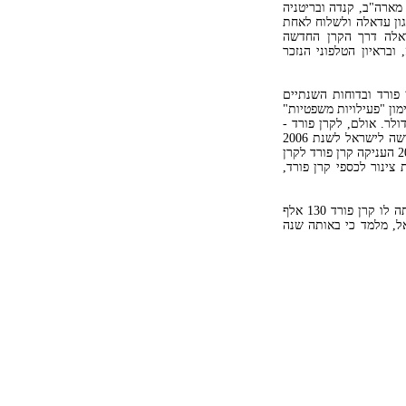
מארה"ב, קנדה ובריטניה
גון עדאלה ולשלוח לאחת
אלה דרך הקרן החדשה
ובראיון הטלפוני הנזכר
פורד ובדוחות השנתיים
מון "פעילויות משפטיות"
תי של הקרן משנת 1998. הסכום עמד על 480 אלף דולר. אולם, לקרן פורד -
המנוהלת על-ידי אהרון בק, אשר רשום בדוח המס השנתי של הקרן החדשה לישראל לשנת 2006
כקבלן עצמאי - יש "יחסי גומלין" עם קרן החדשה לישראל: בספטמבר 2007 העניקה קרן פורד לקרן
שמשת צינור לכספי קרן פורד,
והנה, אם על-פי בדוח שנת 2007 של עדאלה מצוין כי בשנת 2006 הקצתה לו קרן פורד 130 אלף
של הקרן החדשה לישראל, מלמד כי באותה שנה