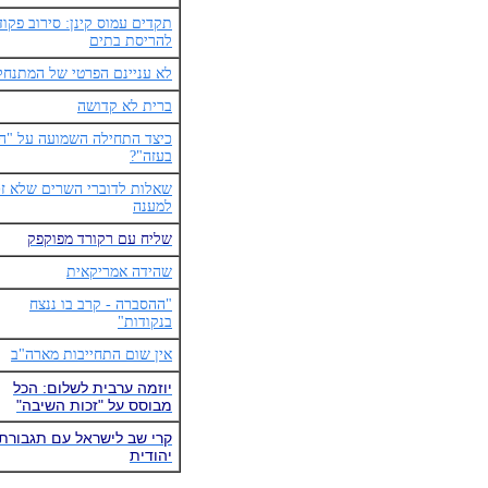
תקדים עמוס קינן: סירוב פקוד
להריסת בתים
לא עניינם הפרטי של המתנחל
ברית לא קדושה
כיצד התחילה השמועה על "ה
בעזה"?
שאלות לדוברי השרים שלא זכ
למענה
שליח עם רקורד מפוקפק
שהידה אמריקאית
"ההסברה - קרב בו ננצח
בנקודות"
אין שום התחייבות מארה"ב
יוזמה ערבית לשלום: הכל
מבוסס על "זכות השיבה"
קרי שב לישראל עם תגבורת
יהודית