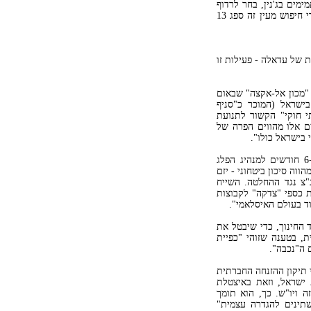
ימים בג'נין, בחר לרדוף
אחר המחבלים על-ידי חיפוש מבית לבית ולא בהתקפה אווירית, ותוך כדי חיפוש מעין זה ספג 13
ת של עדאלה - פעילות זו
ל סגירת "מכון אל-אקצה" שבאום
שראל (המוכר כ"סניף
י חוקי" הקשור לתנועת
ם אלו מהווים הפרה של
 בישראל כולו".
כבר בפברואר 2002, כששר הפנים פרסם צו עיכוב יציאה מן הארץ ל-6 חודשים למנהיג הפלג
וה סיכון ביטחוני - יזם
צ נגד ההחלטה. השייח
 כספי "צדקה" לקבוצות
ד בעולם האיסלאמי".
לתי פוליטית" גם פנה עדאלה באפריל 2008 למשרד החינוך, כדי שיבטל את
ת החינוך הערבית, בטענה שזוהי "כפיית
 ה"נכבה".
 תיקון ההזנחה החברתית
ישראל, וזאת באיצטלת
ה ויו"ש. כך, הוא תומך
שתינים להגדרה עצמית"