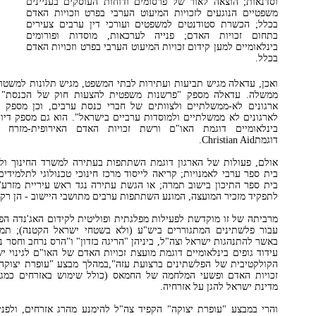
וסדנאות; הוצאה לאור של פרסומים ודוחות העוסקים בעניינים
משפטיים הנוגעים לזכויות המיעוט הערבי בפרט וזכויות האדם
בכלל; הכשרת סטודנטים למשפטים ועורכי דין ערבים צעירים
בתחום זכויות האדם; פנייה לערכאות, מוסדות ופורומים
בינלאומיים למען קידום זכויות המיעוט הערבי בפרט וזכויות האדם
בכלל.
ואכן, עדאלה מגיש תביעות ועתירות לבתי המשפט, מגיש תלונות למשטר
ממשלה. עדאלה מספק "פרשנות משפטית להצעות חוק של הכנסת" ל
ארגונים לא-ממשלתיים ולצוותים של חברי כנסת ערבים, וכן מספק "
לארגונים לא ממשלתיים ולמוסדות ערביים בישראל". הוא גם מספק דיוו
בינלאומיים דוגמת האו"ם ורשת זכויות האדם האירופית-מזרח תי
דוגמתChristian Aid.
אולם, פעולות של הארגון דוגמת השתתפות בעתירה למשרד החינוך ולעי
בית ספר ערבי לאמנויות; קריאה לייסוד מרכז חינוכי טכנולוגי לתלמיד
בית ספר התיכון בישוב תמרה; או הגשת עתירה נגד ראש עיריית מזרע'ה
לתפקיד מזכיר המועצה, המונע השתתפות ערבים מתושבי היישוב - הן רק 
מרביתה של זו מוקדשת לפעילות מפלגתית ופוליטית לקידום האג'נדה ה
עבור פלשתינים המתגוררים ביש"ע (ולא בשטחי ישראל הקטנה); תמ
באשר להתנהגות ישראל וצה"ל, ביניהן "הריגה בזדון" ו"הרס נרחב וחסר 
עידוד גופים בינלאומיים דוגמת מועצת זכויות האדם של האו"ם לגינוי
הקולקטיבית של הפלשתינים ברצועת עזה",במהלך מבצע "עופרת יצוקה
זכויות האדם ופשעי המלחמה של החמאס (כולל שימוש באזרחים כמגן
מדינת ישראל להגן על אזרחיה.
והרי במבצע "עופרת יצוקה" הקפיד צה"ל להימנע מהרג אזרחים, ולפנ