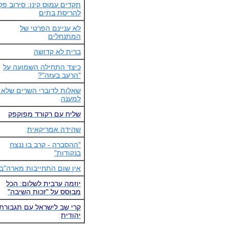
תקדים עמוס קינן: סירוב פק
להריסת בתים
לא עניינם הפרטי של
המתנחלים
ברית לא קדושה
כיצד התחילה השמועה על
"הרעב בעזה"?
שאלות לדוברי השרים שלא ז
למענה
שליח עם רקורד מפוקפק
שהידה אמריקאית
"ההסברה - קרב בו ננצח
בנקודות"
אין שום התחייבות מארה"ב
יוזמה ערבית לשלום: הכל
מבוסס על "זכות השיבה"
קרי שב לישראל עם תגבורת
יהודית