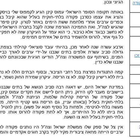
הגיוני ונכון.
ודה
באותה תקופה הסופר הישראלי עמוס קינן הגיע לקמפוס שלי בויסקו
והציג את עצמו כסרבן פקודה בלתי-חוקית בעליל שהוא קיבל בצ
וכפרים ערבים אחרי מלחמת ששת הימים באזור לטרון. קינן סיפר
שהגיש לצה"ל, ואת התמיכה הגורפת שזכה לקבל בחברה הישראלית ו
לא נחשב כבוגד אלא כגיבור, כי הוא עמד על העיקרון שזה לא תפקי
כל גוף אחר, להרוס ולהשמיד בתים של אזרחים תמימים.
ארבע עשרה שנה לאחר מכן, בהיותי עובד סוציאלי קהילתי בצפת
גדולה סביב עשרת אלפים בתים שנבנו על-ידי ערבים לאורך כבי
כו
הפנים, בשיתוף עם המשטרה וצה"ל, הודיעו חגיגית שבכוונתם להר
שנבנו שלא כדין.
קמה התנגדות נמרצת בכל רחבי הציבור, ובסוף הבתים הללו לא נהר
בית ללא רישיון קיבל קנס, לא צו הריסה. עיקרון שמירת החוק נשמר, 
במדינת ישראל היום, יש דאגה רבה סביב הנושא של בתים שנבנו 
ביישובים מעבר לקו הירוק. ניתן היום ליישם את תקדים עמוס קינן
שכל פקודה של הריסת קהילות שלמות, הניתנת לצה"ל ולמש
בלתי-חוקית בעליל (ובאותו עניין, גם הריסת גוש קטיף הייתה, 
מעשה בלתי-לגיטימי, ולפחות בל נוסיף חטא על פשע). ניתן להטיל
את ביתו ללא כל ההיתרים, אך לא לתת פקודה להרוס אותו. סיר
בלתי-חוקית בעליל הוא צו השעה.
אין צל של ספק שלו ממשלת ישראל וצה"ל היו נותנים פקודה לה
ערביים הייתה מחאה ציבורית מקיר לקיר בקרב חוגים אקדמיים והומנ