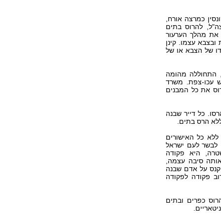
נסין כמרצה אורח,
ה"ל, להרוס בתים
 את מהלך הערעור
בצבא עצמו. קינן
דו של הצבא או של
, התחוללה מהומה
ש עכו-צפת. משרד
וס את כל המבנים
סו. כל דייר שבנה
ללא הרס בתים.
ללא כל האישורים
, לבשר לעם ישראל
טרה, היא פקודה
מאותה סיבה עצמה,
 קנס על אדם שבנה
וב פקודה לפקודה
רוס כפרים ובתים
יטאריים.