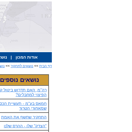
אודות המכון
|
נושא
דף הבית
>>
נושאים לתחקיר
>>
נוש
נושאים נוספים
רה"מ, האם תדרוש ביטול קר
הפיצוי למחבלים?
חמאס בע"מ - תעשיית הכס
שמאחורי הטרור
התחקיר שחשף את האמת
"הצדק" שלו - ההרס שלנו