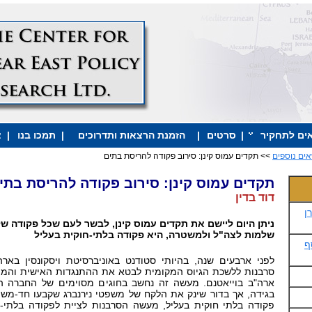
ים לתחקיר
|
סרטים
|
הזמנת הרצאות ותדרוכים
|
תמכו בנו
|
צ
אים נוספים
>> תקדים עמוס קינן: סירוב פקודה להריסת בתים
תקדים עמוס קינן: סירוב פקודה להריסת בתי
דוד בדין
ן
ניתן היום ליישם את תקדים עמוס קינן, לבשר לעם שכל פקודה ש
שלמות לצה"ל ולמשטרה, היא פקודה בלתי-חוקית בעליל
ף
לפני ארבעים שנה, בהיותי סטודנט באוניברסיטת ויסקונסין באר
סרבנות ללשכת הגיוס המקומית לבטא את ההתנגדות האישית והמ
ארה"ב בוייאטנם. מעשה זה נחשב בחוגים מסוימים של החברה 
בגידה, אך בדור שינק את הלקח של משפטי נירנברג שקבעו חד-מש
פקודה בלתי חוקית בעליל, מעשה הסרבנות לציית לפקודה בלתי-ח