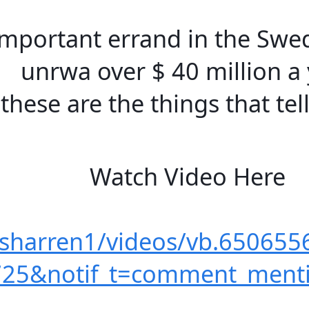
Tomorr
https:
type=2&theater&comment_