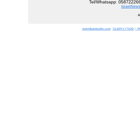
Tel/Whatsapp: 058722266
IsraelNews
קי
|
סטודיו רותם-בר
:
rotembarstudio.com