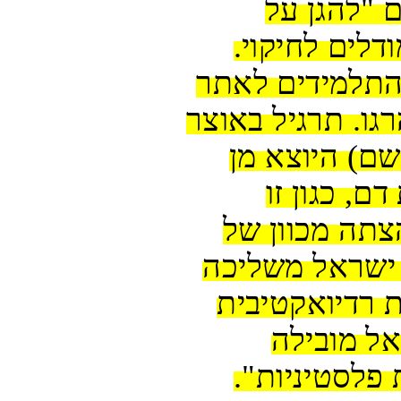
בספרי הלימוד הללו נקראים הילדים "להגן על 
המולדת בדם" ומחבלים מוצגים כמודלים לחיקוי. 
בספר לימוד מתמטיקה מתבקשים התלמידים לאתר 
את המספר הנכון של שהידים שנהרגו. תרגיל באוצר 
מילים מדגיש את "ריח המאסק (בושם) היוצא מן 
השהיד". בחומר גם מוצגות עלילות דם, כגון זו 
שמאשימה את "הציונים" בניסיון הצתה מכוון של 
מסגד אל-אקצה, או אחרת שלפיה ישראל משליכה 
במכוון על אדמות פלסטיניות פסולת רדיואקטיבית 
שגורמת למחלות. עוד נאמר שישראל מובילה 
פלסטיניות".