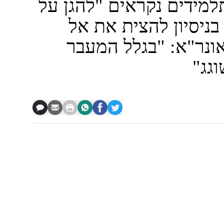
מידים נקראים "להגן על
ניסיון להצית את אל
ונר"א: "בגלל המעבר
גג"