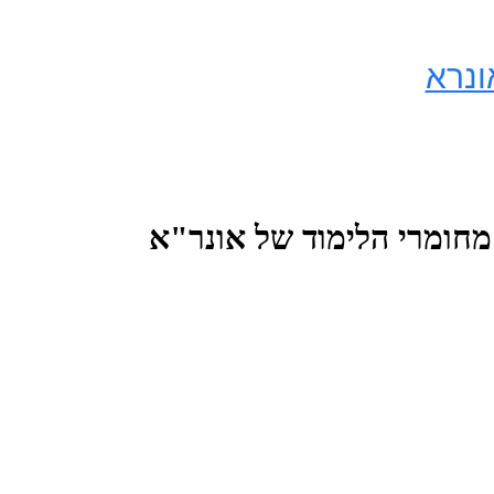
"פלסטין השלמה" במקום ישראל. דוגמה מחומרי הלימוד של אונר"א 