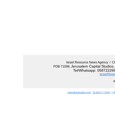
Israel Resource News Agency 
Jerusalem Capital Studios
POB 71098,
Tel/Whatsapp: 058722266
IsraelNews
קי
|
סטודיו רותם-בר
:
rotembarstudio.com