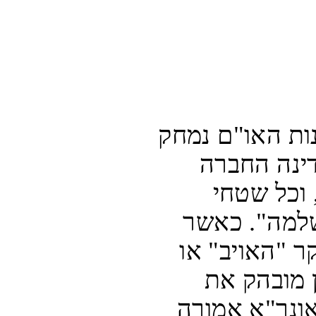
בחומרי הלימוד הללו שמפיקה סוכנות האו"ם נמחק 
באופן שיטתי זכרה של ישראל - מדינה החברה 
באו"ם. במפות נמחק השם ישראל, וכל שטחי 
המדינה מתויגים בתור "פלסטין השלמה". כאשר 
ישראל כן מוזכרת, היא מכונה בעיקר "האויב" או 
"הכיבוש הציוני". הדבר מפר באופן מובהק את 
עקרונות הניטרליות של האו"ם, שאונר"א אמורה 