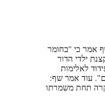
מנכ"ל מכון IMPACT-se מרכוס שף אמר כי "בחומר 
הממותג שלה, אונר"א שותפה להקצנת ילדי הדור 
הבא באמצעות האדרת מחבלים, עידוד לאלימות 
ולימוד עלילות דם לילדים פלסטינים". עוד אמר שף: 
"מר לזריני צריך להסביר כיצד זה קרה תחת משמרתו 