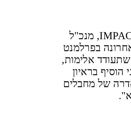
בתגובה לדו"ח קודם של מכון IMPACT-se, מנכ"ל 
אונר"א החדש פיליפ לזריני טען לאחרונה בפרלמנט 
האירופי כי "אין מקום לכל הוראה שתעודד אלימות, 
אפליה, גזענות ואנטישמיות". לזריני הוסיף בראיון 
לתקשורת: "בואו נהיה ברורים, האדרה של מחבלים 
".