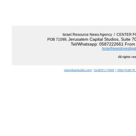
Israel Resource News
Jerusalem Capital 
POB 71098,
Tel/Whatsapp: 05
I
רותם-בר
:
rotembarstudio.com