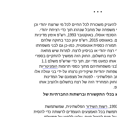
▪ ▪ ▪
העניק משכורת לכל החיים לכל מי שרוצח יהודי וכן
 משפחה של מחבל שנהרג תוך כדי רציחת יהודי.
כבר בשלבים המוקדמים של הסכמי אוסלו, באוקטובר 1993, רש"פ אימץ מדיניות
זו של מתן כבוד לרוצחי יהודים. באוגוסט 2015, רש"פ עיגן כבר בחוקה שלהם
 תמורה כספית אוטומטית, כמו-כן גם לבני משפחתו
י רצח יהודי או בניסיון לרצח. למרות שיש מחאה
 לרצח בתשלום, החוק הזה ממשיך להתקיים בספרי
החוקה של הרש"פ ומיישמים אותו כמעט מדי יום, תוך כדי שרש"פ משלם 1.1
לבני משפחותיהם מתוך כספי תרומות
הומניטרי
ות
חות יהודיות שיקיריהן נרצחו על-ידי בני עוולה אלו
ב הפלשתיני - לפנות אל מצפונם של המדינות
החוק המחריד הזה של רצח בתשלום ולהציב אותו
.
 בכלי התקשורת וברשתות החברתיות של
רשות השידור
הפלשתינית, שמשתמשת
תמשת בכל האמצעים העומדים לרשותה כדי להסית