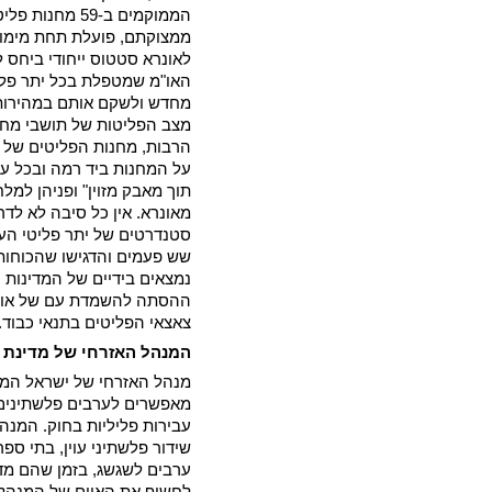
הממוקמים ב-59 
האו"מ שמטפלת בכל יתר פליט
הרבות, מחנות הפליטים של א
על המחנות ביד רמה ובכל 
תוך מאבק מזוין" ופניהן למ
סטנדרטים של יתר פליטי העול
שש פעמים והדגישו שהכוחות 
נמצאים בידיים של המדינות ה
ההסתה להשמדת עם של אונרא
צאצאי הפליטים בתנאי כבוד.
המנהל האזרחי של מדינת 
מנהל האזרחי של ישראל המו
מאפשרים לערבים פלשתינים ה
עבירות פליליות בחוק. המנ
שידור פלשתיני עוין, בתי ספר
ערבים לשגשג, בזמן שהם מדכא