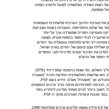
על-מנת להציל חיים, עלינו ללחוץ על ממשלת
ל רשות השידור הפלשתיני לפעול ולהפיץ הסתה
אל מספקת.
ק את מערכת החינוך הערבית פלשתינית העצמאית
ר של שלום והתפייסות. העובדות בשטח מצביעות
קה מעמיקה ויסודית שמשרדנו ערך על יותר
ל רש"פ שהעבירו לבתי הספר בחסות אונרא, מצאנו
מסיתה דור חדש למלחמה טוטאלית נגד יהודים
ים ושלילת עצם קיומם של יהודים בארץ ישראל.
לעדכן את הציבור וקובעי מדיניות לגבי המסרים
תי הספר של הרש"פ.
אחד מעקרונות היסוד של תהליך השלום, כפי שצפו בהסכמי קמפ דיוויד ב1979
"ב הוא שלישות הפלשתינית החדשה תהיה "משטרה
חזקה" כדי להגן עליה מפני מחבלים. אך "משטרת" אש"פ, הידוע בשם PSF,
ב, הכניסה לשורותיהם ארגוני טרור ערבים הנמצאים
 חשוב ביותר לגייס מומחי מודיעין להתריע בפני
פני סכנות קיומיות האורבים מתוך ה-PSF.
אונרא, המפקחת על רווחתם של 6.6 מיליון צאצאי פליטים ערבים ממלחמת 1948,