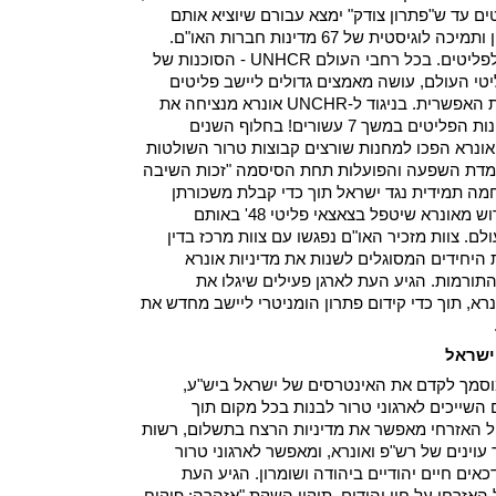
מחנות פליטים עד ש"פתרון צודק" ימצא עבורם שיוציא אותם
ממצוקתם, פועלת תחת מימון ותמיכה לוגיסטית של 67 מדינות חברות האו"ם.
לאונרא סטטוס ייחודי ביחס לפליטים. בכל רחבי העולם UNHCR - הסוכנות של
י העולם, עושה מאמצים גדולים ליישב פליטים
מחדש ולשקם אותם במהירות האפשרית. בניגוד ל-UNCHR אונרא מנציחה את
מצב הפליטות של תושבי מחנות הפליטים במשך 7 עשורים! בחלוף השנים
ונרא הפכו למחנות שורצים קבוצות טרור השולטות
עמדת השפעה והפועלות תחת הסיסמה "זכות השיבה
לחמה תמידית נגד ישראל תוך כדי קבלת משכורתן
מאונרא. אין כל סיבה לא לדרוש מאונרא שיטפל בצאצאי פליטי 48' באותם
ם. צוות מזכיר האו"ם נפגשו עם צוות מרכז בדין
היחידים המסוגלים לשנות את מדיניות אונרא
תורמות. הגיע העת לארגן פעילים שיגלו את
, תוך כדי קידום פתרון הומניטרי ליישב מחדש את
ישראל
סמך לקדם את האינטרסים של ישראל ביש"ע,
שייכים לארגוני טרור לבנות בכל מקום תוך
הל האזרחי מאפשר את מדיניות הרצח בתשלום, רשות
 עוינים של רש"פ ואונרא, ומאפשר לארגוני טרור
ים חיים יהודיים ביהודה ושומרון. הגיע העת