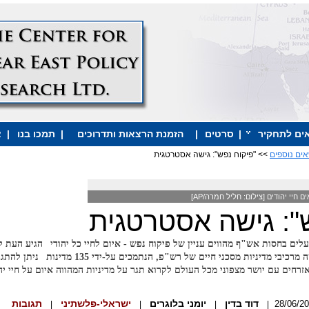
ים לתחקיר
|
סרטים
|
הזמנת הרצאות ותדרוכים
|
תמכו בנו
|
צ
אים נוספים
>> "פיקוח נפש": גישה אסטרטגית
ם חיי יהודים
[צילום: חליל חמרה/AP]
": גישה אסטרטגית
ים בחסות אש"ף מהווים עניין של פיקוח נפש - איום לחיי כל יהודי
הגיע העת ל
יבי מדיניות מסכני חיים של רש"פ, הנתמכים על-ידי 135 מדינות
ניתן להתגב
זרחים עם יושר מצפוני מכל העולם לקרוא תגר על מדיניות המהווה איום על חיי י
דוד בדין
יומני בלוגרים
ישראלי-פלשתיני
תגובות
|
|
|
|
28/06/2