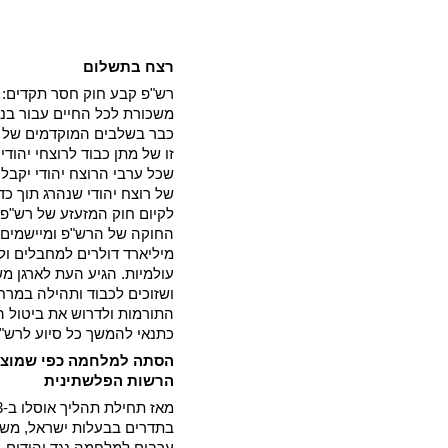
רצח בתשלום
רש"פ קבע חוק חסר תקדים: ל
משכורת לכל החיים עבור בני
שכל ערבי הרוצח יהודי יקבל
של רוצח יהודי שנהרג תוך כד
לקיום חוק המזעזע של רש"פ
מיליארד דולרים למחבלים ו
עולמיות. הגיע העת לארגן משפ
ושזוכים לכבוד ותהילה במרח
התורמות ולדרוש את ביטול 
כתנאי להמשך כל סיוע לרש"פ
הסתה למלחמה כפי שמוצג
הרשות הפלשתינית
מאז תחילת תהליך אוסלו ב-1993,
בתדרים בבעלות ישראל, מש