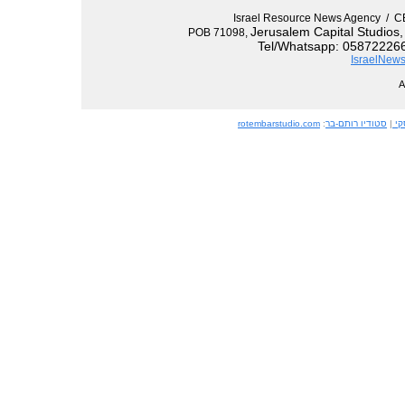
Israel Resource News Agency 
Jerusalem Capital Studios
POB 71098,
Tel/Whatsapp: 058722266
IsraelNews
קי
|
סטודיו רותם-בר
:
rotembarstudio.com