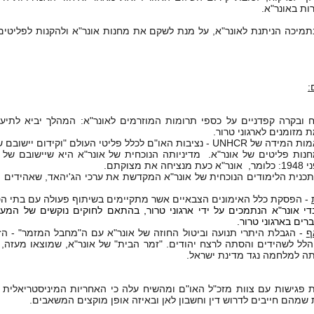
ות באונר"א.
בתמיכה הניתנת לאונר"א, על מנת לשקם את מחנות אונר"א ולהקנות לפליטי
:
 ובקרה קפדניים על כספי תרומות המוזרמים לאונר"א: המהלך יביא לתיעוד
 מזומנים לארגוני טרור.
-אימוץ אמות המידה של UNHCR - נציבות האו"ם לכלל פליטי העולם "וקיד
 שנים במחנות פליטים של אונר"א. מדיניותה הנוכחית של אונר"א היא שיישובם של
צוקתם.
 תכנית הלימודים הנוכחית של אונר"א המקדשת את ערכי הג'יהאד, שאהידים ו
- הפסקת כלל האימונים הצבאיים אשר מתקיימים בשיתוף פעולה עם בתי הס
די אונר"א הנתמכים על ידי ארגוני טרור, בהתאם לחוקים נוקשים של המער
רים בארגוני טרור.
ף
- הגבלת היתרי תנועה וביטול החוזה של אונר"א עם ה"מחבל המזמר" - ה
הלל לשהידים והסתה לרצח יהודים. "זמר הבית" של אונר"א, שמוצאו מעזה,
תה למלחמה נגד מדינת ישראל.
 פגישות עם צוות מזכ"ל האו"ם ומהשיח עלה כי האחריות המיניסטריאלית ה
 שמהם חייבים לדרוש דין וחשבון לאן ובאיזה אופן מוקצים המשאבים.