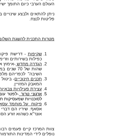
העולם הערבי כיום התומך ישיר
ניתן להתאים ולבצע שינויים 
פליטות לנצח.
מטרות התכנית להשגת השלום
שקיפות
- דרישת פיקוח
כפילות בשירותים וזרימת
הגדרה מחדש
שהות של 70
השיבה" לכפריהם מלפני 1948: כלומר, אונר"א כעת מנציחה את מ
תכנים חינוכיים
- ביטול
המאבק המזויין.
עצירת פעילויות צבאיות
ארגוני טרור
-לפטר עוב
לסוכנויות שמעסיקות חב
פיקוח
על מוחמד עסא
אסאף. שיריו הם דברי 
אונר"א כשהוא זורע הס
צוות המרכז קיים פעמים רבות
נופלים לידי המדינות התורמות