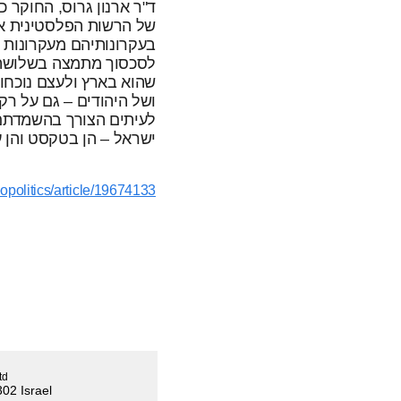
ד"ר ארנון גרוס, החוקר 
של הרשות הפלסטינית אומ
בעקרונותיהם מעקרונות א
לסכסוך מתמצה בשלושה ע
שהוא בארץ ולעצם נוכחות
ושל היהודים – גם על ר
לעיתים הצורך בהשמדתם.
ישראל – הן בטקסט והן על
opolitics/article/19674133
td
02 Israel