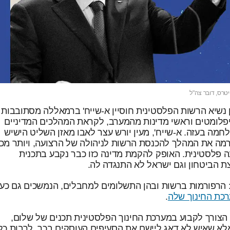
טרס, דובר צה"ל
נשיא הרשות הפלסטינית חוסיין א-שייח' ברמאללה מסתובבות
יפלומטים וראשי מדינות מהמערב, לקראת המהלכים המדיניים
חמה בעזה. א-שייח', מעין יורש עצר לאבו מאזן השליט הישיש
רמה את המהלך להכנסת הרשות לניהולה של הרצועה, ויותר מכ
 פלסטינית. האופק להקמת מדינה כזו כבר נקבע בתכנית
הביטחון וגם ישראל לא התנגדה לה.
 הרפורמות ברשות ובהן התשלומים למחבלים, הנמשכים גם כעת
כת החינוך שלה
.
 הצורך לקבוע במערכת החינוך הפלסטינית תכנים של שלום,
לא שאיש לא דאג ליישם את הסעיפים העוסקים בכך, לרבות כל