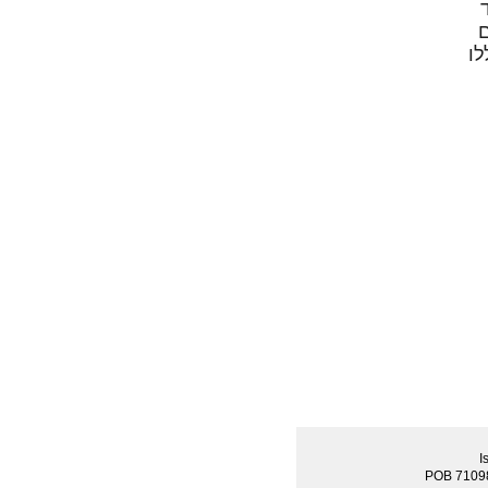
ם
לו
I
POB 7109