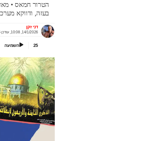
הטרור חמאס • מאז
בעזה, ודווקא מערכת
דני זקן
14/1/2026, 10:08
, עודכן
5
השמעה
25