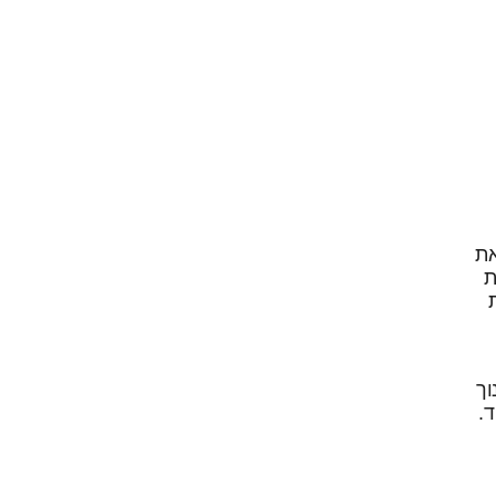
את
ת
נוך
.