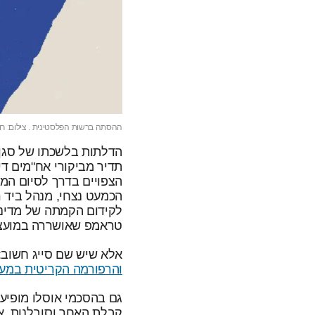
ההסתה ברשות הפלסטינית . צילום: רוי
הדלתות בלשכתו של סגן 
תדיר מביקורי אח"מים ד
הצפויים בדרך לסיום המל
הכמעט נצחי, מנהל ביד 
לקידום הקמתה של מדינה
טראמפ שאושררה במועצת 
אלא שיש שם סייג חשוב:
והרפורמה הקריטית במער
גם בהסכמי אוסלו מופיע
קבלת האחר וסובלנות. א