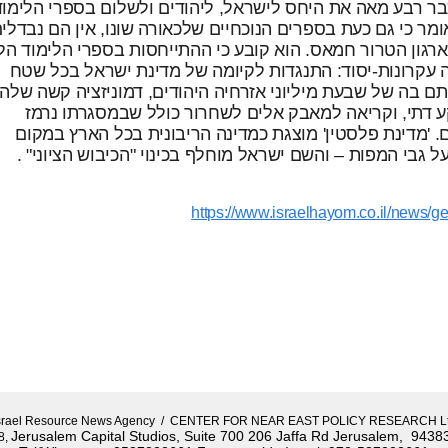
כבר רבע מאה את היחס לישראל, ליהודים ולשלום בספרי הלימוד
ר כי גם כעת בספרים הנוכחיים שלכאורה שונו, אין הם נבדלי
רגון הטרור חמאס. הוא קובע כי ההתייחסות בספרי הלימוד הל
קרונות-יסוד: התנגדות לקיומה של מדינת ישראל בכל שטח
ם בה של שבעת מיליוני אזרחיה היהודים, דמוניזציה קשה שלה
קע דתי, וקריאה למאבק אלים לשחרור כולל שבמסגרתו נרמז
 'מדינת פלסטין' מוצגת כמדינה הריבונית בכל הארץ במקום
 גבי המפות – והשם ישראל מוחלף בכינוי "הכיבוש הציוני" .
https://www.israelhayom.co.il/news/ge
srael Resource News Agency / CENTER FOR NEAR EAST POLICY RESEARCH L
Jerusalem Capital Studios, Suite 700 206 Jaffa Rd Jerusalem, 94383
8,