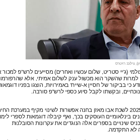
ן), צילום: רויטרס
מי (ג'יי סטריט, שלום עכשיו ואחרים) מסייעים לרש"פ למכור 
, למרות שהשקר הוא מכשול ענק לשלום אמיתי, אלא שהרפורמו
דע כי בביקור של חסיין א-שייח' באמירויות, הוצגו בפניו דוגמאות
כחיים, ובקשתו לקבל סיוע כספי לרש"פ סורבה.
ל"היום" נודע כי במהלך 2025 לשכת אבו מאזן בחנה אפשרות לשינוי מקיף במערכת החי
ים בינלאומיים העוסקים בכך, ואף קיבלה דוגמאות לספרי לימוד
יס שינויים בספרים אלה הנוגדים את עקרונות הסובלנות
ה לא התקדמה.