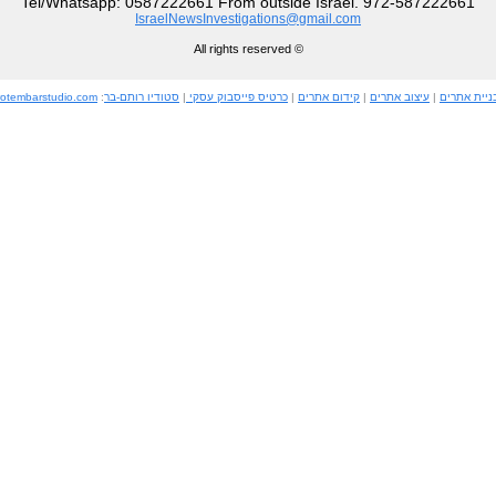
Tel/Whatsapp: 0587222661 From outside Israel. 972-587222661
IsraelNewsInvestigations@gmail.com
© All rights reserved
ניית אתרים
|
עיצוב אתרים
|
קידום אתרים
|
כרטיס פייסבוק עסקי
|
סטודיו רותם-בר
:
rotembarstudio.com