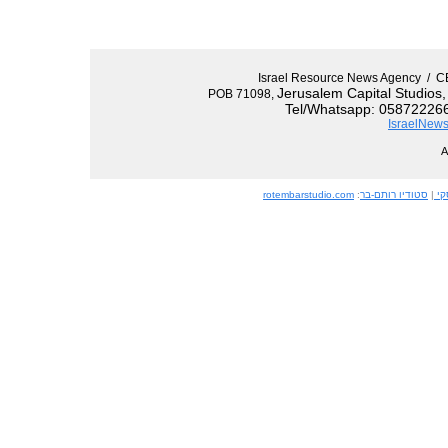
Israel Resource News Agency 
Jerusalem Capital Studios
POB 71098,
Tel/Whatsapp: 058722266
IsraelNews
קי
|
סטודיו רותם-בר
:
rotembarstudio.com